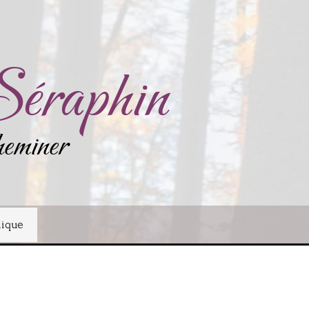
Séraphin
heminer
ique