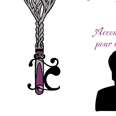
Accom
pour v