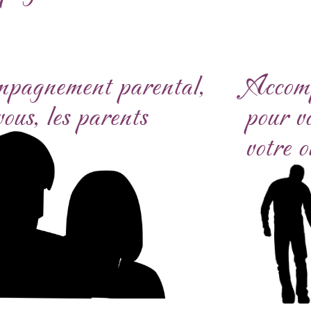
pagnement parental,
Accomp
ous, les parents
pour v
votre o